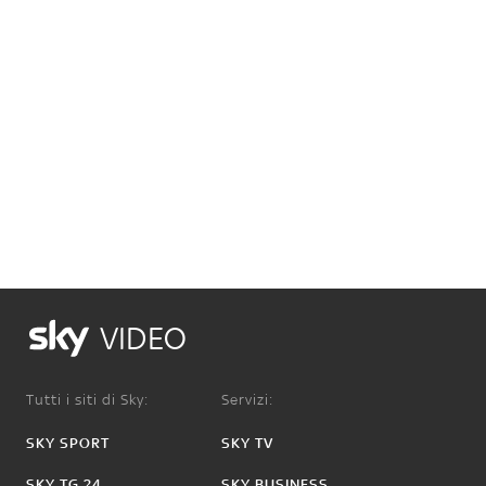
VIDEO
Tutti i siti di Sky:
Servizi:
SKY SPORT
SKY TV
SKY TG 24
SKY BUSINESS