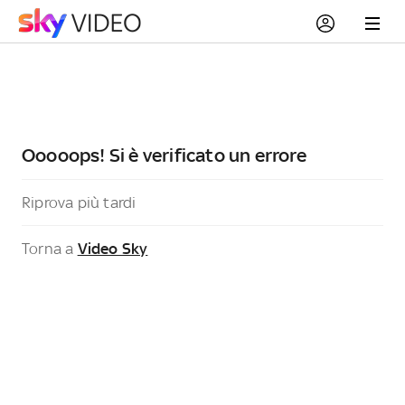
Ooooops! Si è verificato un errore
Riprova più tardi
Torna a
Video Sky