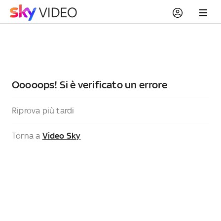
Ooooops! Si è verificato un errore
Riprova più tardi
Torna a
Video Sky