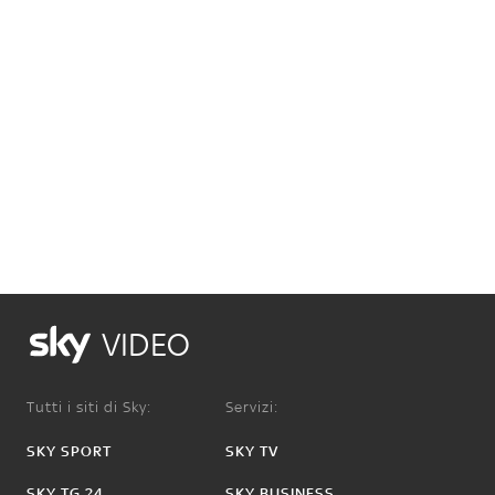
VIDEO
Tutti i siti di Sky:
Servizi:
SKY SPORT
SKY TV
SKY TG 24
SKY BUSINESS