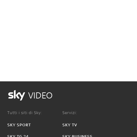
VIDEO
Tutti i siti di Sky:
Servizi:
SKY SPORT
SKY TV
SKY TG 24
SKY BUSINESS