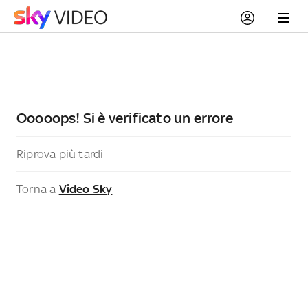
Ooooops! Si è verificato un errore
Riprova più tardi
Torna a
Video Sky