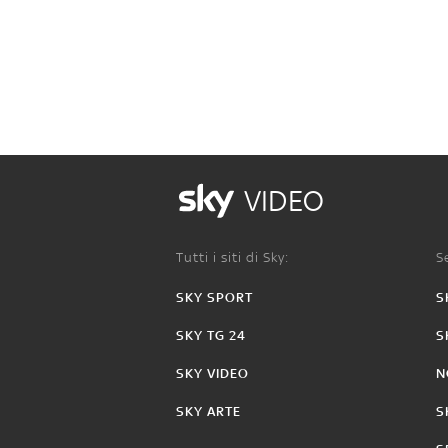
VIDEO
Tutti i siti di Sky:
Se
SKY SPORT
S
SKY TG 24
S
SKY VIDEO
N
SKY ARTE
S