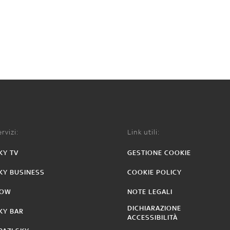
rvizi:
Link utili:
KY TV
GESTIONE COOKIE
KY BUSINESS
COOKIE POLICY
OW
NOTE LEGALI
DICHIARAZIONE
KY BAR
ACCESSIBILITÀ