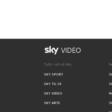
VIDEO
Tutti i siti di Sky:
Se
SKY SPORT
S
SKY TG 24
S
SKY VIDEO
N
SKY ARTE
S