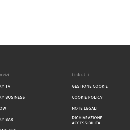
rvizi:
Link utili:
KY TV
GESTIONE COOKIE
KY BUSINESS
COOKIE POLICY
OW
NOTE LEGALI
DICHIARAZIONE
KY BAR
ACCESSIBILITÀ