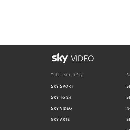
VIDEO
Tutti i siti di Sky:
Se
SKY SPORT
S
SKY TG 24
S
SKY VIDEO
N
SKY ARTE
S