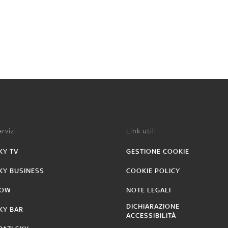
rvizi:
Link utili:
KY TV
GESTIONE COOKIE
KY BUSINESS
COOKIE POLICY
OW
NOTE LEGALI
DICHIARAZIONE
KY BAR
ACCESSIBILITÀ