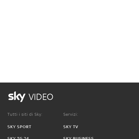
VIDEO
Tutti i siti di Sky:
Servizi:
SKY SPORT
SKY TV
SKY TG 24
SKY BUSINESS