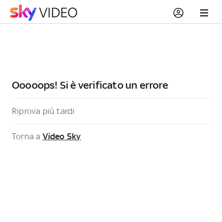
Ooooops! Si è verificato un errore
Riprova più tardi
Torna a
Video Sky