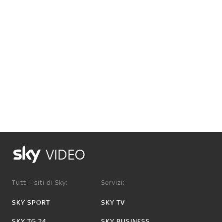
VIDEO
Tutti i siti di Sky:
Servizi:
SKY SPORT
SKY TV
SKY TG 24
SKY BUSINESS