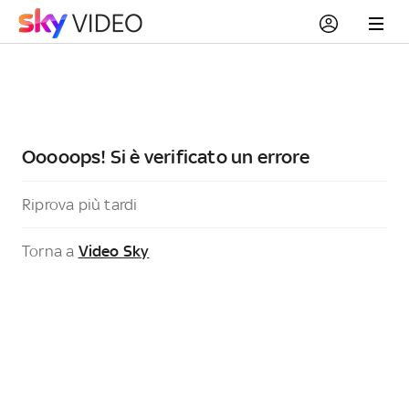
Ooooops! Si è verificato un errore
Riprova più tardi
Torna a
Video Sky