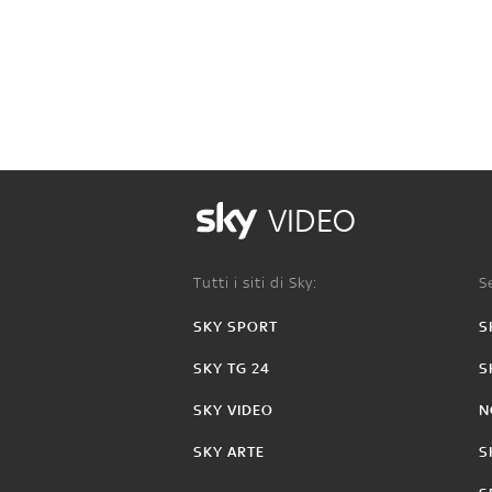
VIDEO
Tutti i siti di Sky:
Se
SKY SPORT
S
SKY TG 24
S
SKY VIDEO
N
SKY ARTE
S