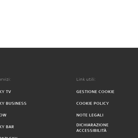
rvizi:
Link utili:
KY TV
GESTIONE COOKIE
KY BUSINESS
COOKIE POLICY
OW
NOTE LEGALI
DICHIARAZIONE
KY BAR
ACCESSIBILITÀ