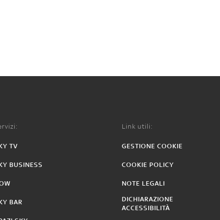
rvizi:
Link utili:
KY TV
GESTIONE COOKIE
KY BUSINESS
COOKIE POLICY
OW
NOTE LEGALI
DICHIARAZIONE
KY BAR
ACCESSIBILITÀ