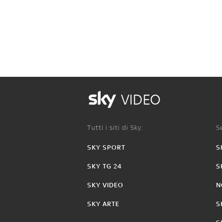
VIDEO
Tutti i siti di Sky:
Se
SKY SPORT
S
SKY TG 24
S
SKY VIDEO
N
SKY ARTE
S