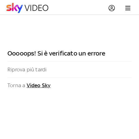
Ooooops! Si è verificato un errore
Riprova più tardi
Torna a
Video Sky