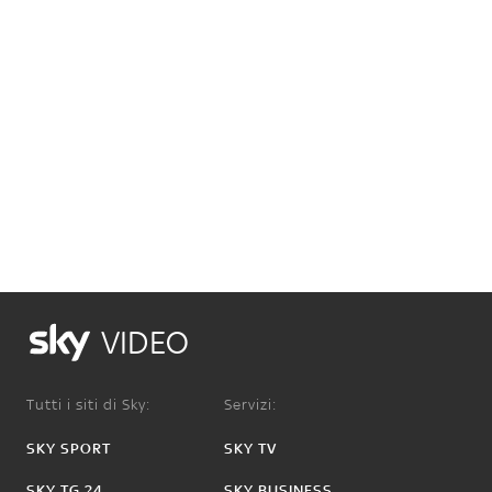
VIDEO
Tutti i siti di Sky:
Servizi:
SKY SPORT
SKY TV
SKY TG 24
SKY BUSINESS