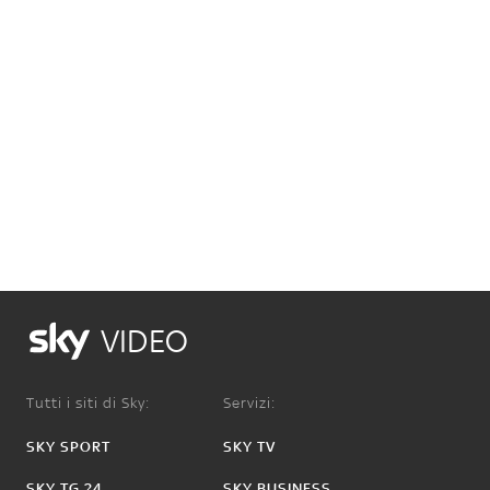
VIDEO
Tutti i siti di Sky:
Servizi:
SKY SPORT
SKY TV
SKY TG 24
SKY BUSINESS