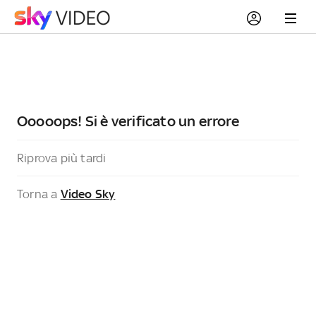
Ooooops! Si è verificato un errore
Riprova più tardi
Torna a
Video Sky