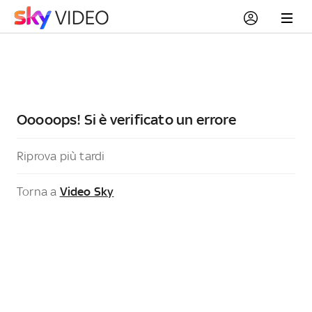
Ooooops! Si è verificato un errore
Riprova più tardi
Torna a
Video Sky