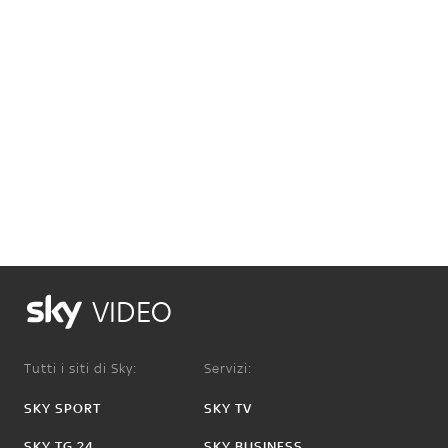
VIDEO
Tutti i siti di Sky:
Servizi:
SKY SPORT
SKY TV
SKY TG 24
SKY BUSINESS