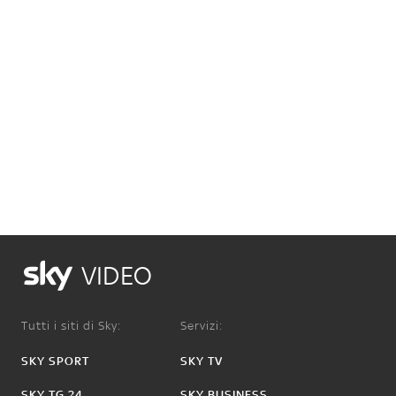
VIDEO
Tutti i siti di Sky:
Servizi:
SKY SPORT
SKY TV
SKY TG 24
SKY BUSINESS