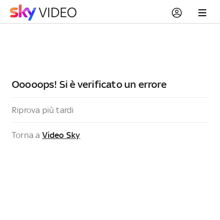
Ooooops! Si è verificato un errore
Riprova più tardi
Torna a
Video Sky