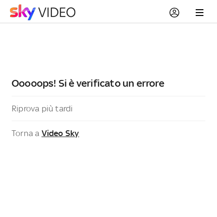
Ooooops! Si è verificato un errore
Riprova più tardi
Torna a
Video Sky