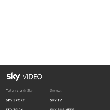
VIDEO
Tutti i siti di Sky:
Servizi:
SKY SPORT
SKY TV
SKY TG 24
SKY BUSINESS