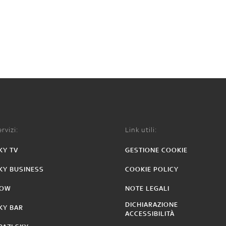
rvizi:
Link utili:
KY TV
GESTIONE COOKIE
KY BUSINESS
COOKIE POLICY
OW
NOTE LEGALI
DICHIARAZIONE
KY BAR
ACCESSIBILITÀ