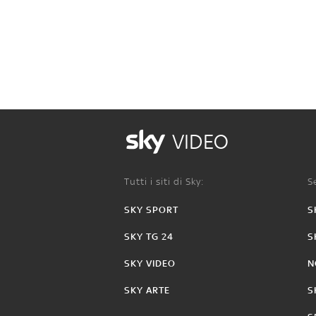
VIDEO
Tutti i siti di Sky:
Se
SKY SPORT
S
SKY TG 24
S
SKY VIDEO
N
SKY ARTE
S