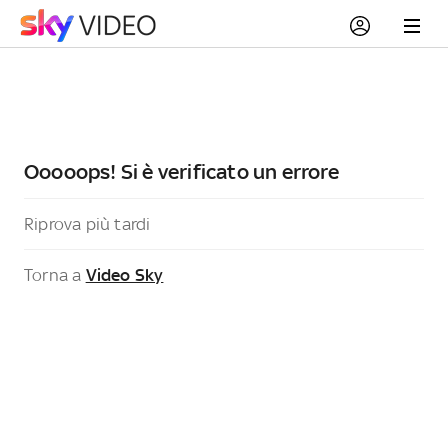
Ooooops! Si è verificato un errore
Riprova più tardi
Torna a
Video Sky