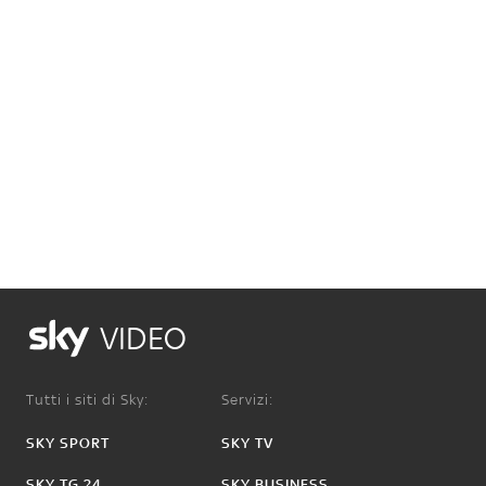
VIDEO
Tutti i siti di Sky:
Servizi:
SKY SPORT
SKY TV
SKY TG 24
SKY BUSINESS