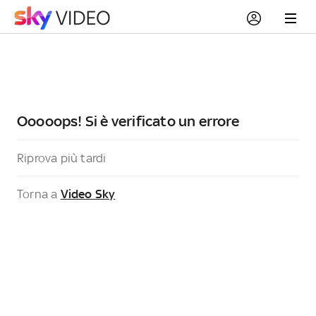
Ooooops! Si è verificato un errore
Riprova più tardi
Torna a
Video Sky