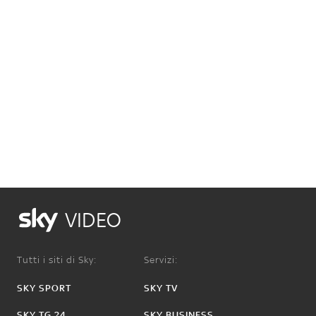
VIDEO
Tutti i siti di Sky:
Servizi:
SKY SPORT
SKY TV
SKY TG 24
SKY BUSINESS