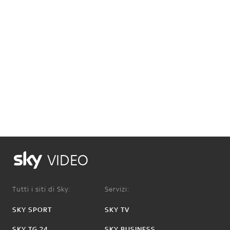
VIDEO
Tutti i siti di Sky:
Servizi:
SKY SPORT
SKY TV
SKY TG 24
SKY BUSINESS