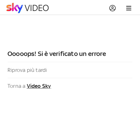
Ooooops! Si è verificato un errore
Riprova più tardi
Torna a
Video Sky