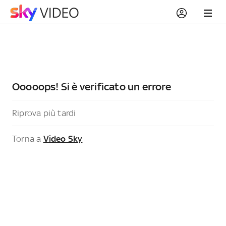
Ooooops! Si è verificato un errore
Riprova più tardi
Torna a
Video Sky