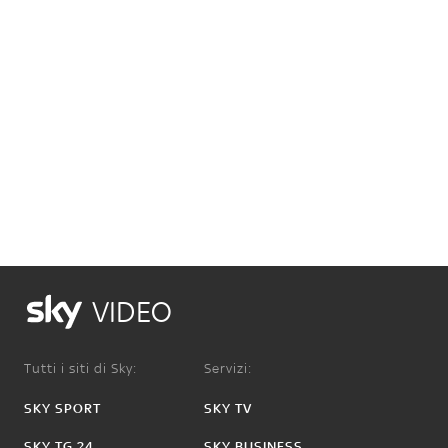
VIDEO
Tutti i siti di Sky:
Servizi:
SKY SPORT
SKY TV
SKY TG 24
SKY BUSINESS