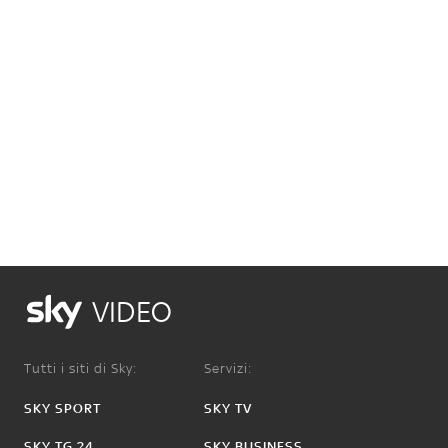
VIDEO
Tutti i siti di Sky:
Servizi:
SKY SPORT
SKY TV
SKY TG 24
SKY BUSINESS