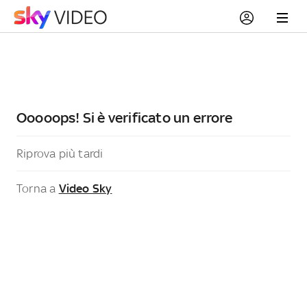
Ooooops! Si è verificato un errore
Riprova più tardi
Torna a
Video Sky