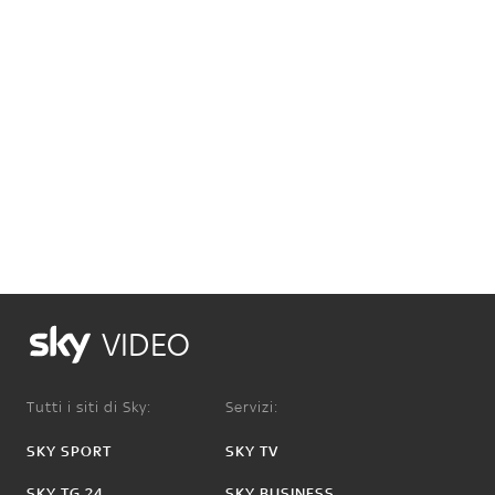
VIDEO
Tutti i siti di Sky:
Servizi:
SKY SPORT
SKY TV
SKY TG 24
SKY BUSINESS