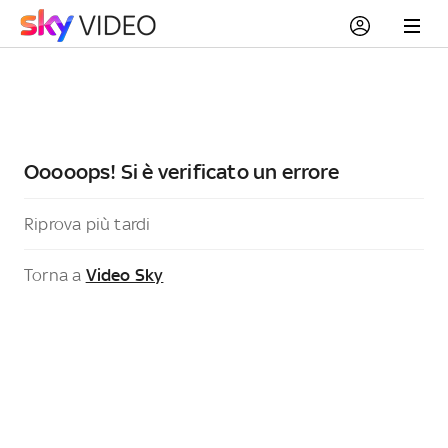
Ooooops! Si è verificato un errore
Riprova più tardi
Torna a
Video Sky