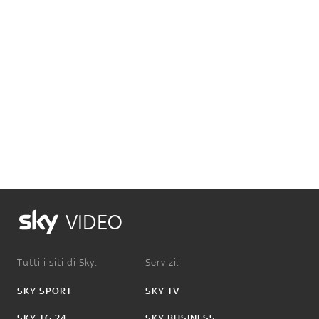
VIDEO
Tutti i siti di Sky:
Servizi:
SKY SPORT
SKY TV
SKY TG 24
SKY BUSINESS