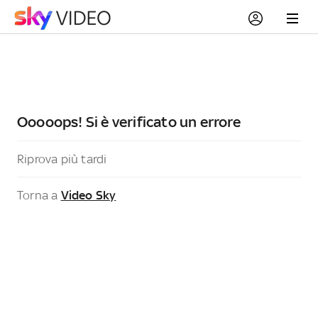
Ooooops! Si è verificato un errore
Riprova più tardi
Torna a
Video Sky