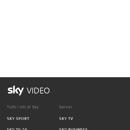
VIDEO
Tutti i siti di Sky:
Servizi:
SKY SPORT
SKY TV
SKY TG 24
SKY BUSINESS