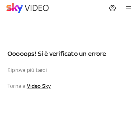
Ooooops! Si è verificato un errore
Riprova più tardi
Torna a
Video Sky