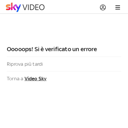
Ooooops! Si è verificato un errore
Riprova più tardi
Torna a
Video Sky