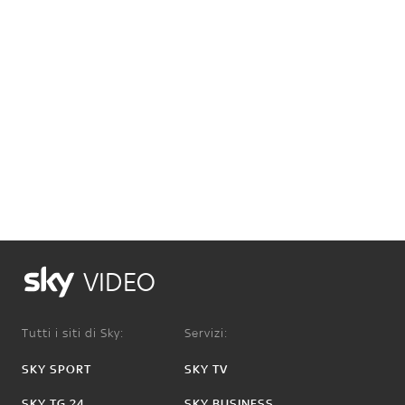
VIDEO
Tutti i siti di Sky:
Servizi:
SKY SPORT
SKY TV
SKY TG 24
SKY BUSINESS