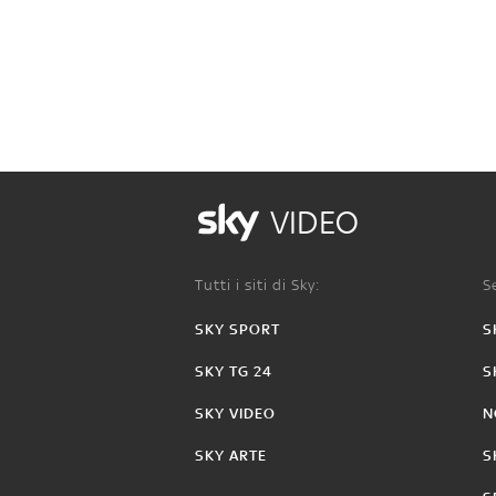
VIDEO
Tutti i siti di Sky:
Se
SKY SPORT
S
SKY TG 24
S
SKY VIDEO
N
SKY ARTE
S