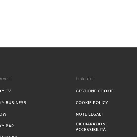
rvizi:
Link utili:
KY TV
GESTIONE COOKIE
KY BUSINESS
COOKIE POLICY
OW
NOTE LEGALI
DICHIARAZIONE
KY BAR
ACCESSIBILITÀ