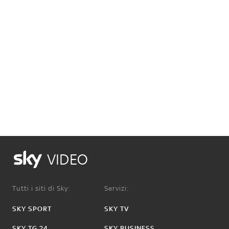
VIDEO
Tutti i siti di Sky:
Servizi:
SKY SPORT
SKY TV
SKY TG 24
SKY BUSINESS