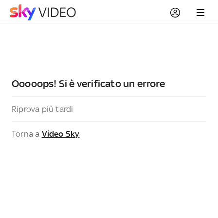
Ooooops! Si è verificato un errore
Riprova più tardi
Torna a
Video Sky