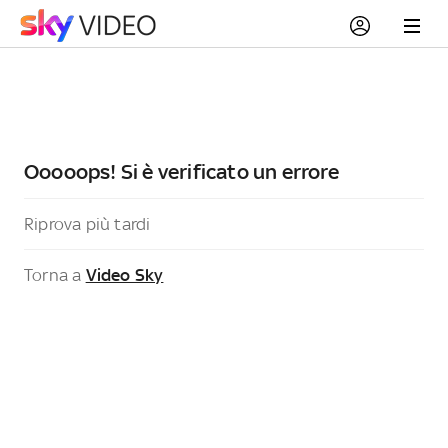
Ooooops! Si è verificato un errore
Riprova più tardi
Torna a
Video Sky