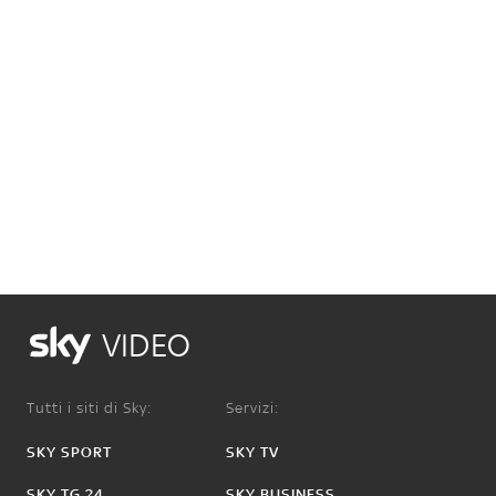
VIDEO
Tutti i siti di Sky:
Servizi:
SKY SPORT
SKY TV
SKY TG 24
SKY BUSINESS