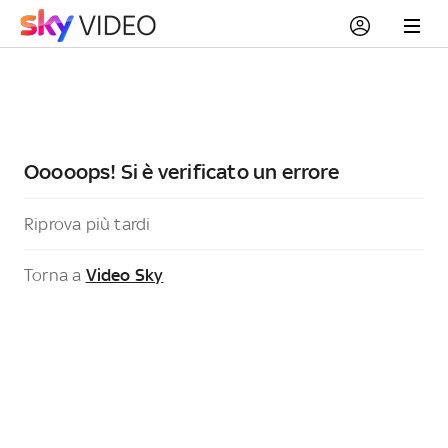
Ooooops! Si è verificato un errore
Riprova più tardi
Torna a
Video Sky