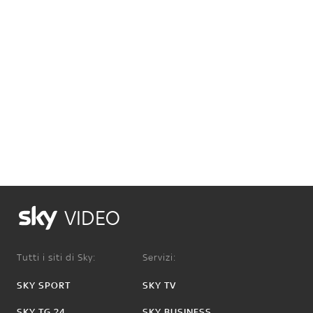
VIDEO
Tutti i siti di Sky:
Servizi:
SKY SPORT
SKY TV
SKY TG 24
SKY BUSINESS