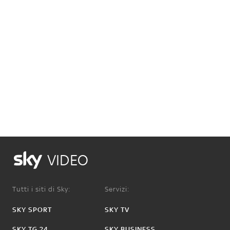
VIDEO
Tutti i siti di Sky:
Servizi:
SKY SPORT
SKY TV
SKY TG 24
SKY BUSINESS