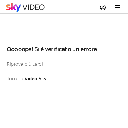
Ooooops! Si è verificato un errore
Riprova più tardi
Torna a
Video Sky