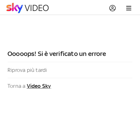
Ooooops! Si è verificato un errore
Riprova più tardi
Torna a
Video Sky