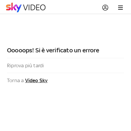
Ooooops! Si è verificato un errore
Riprova più tardi
Torna a
Video Sky