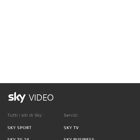
VIDEO
Tutti i siti di Sky:
Servizi:
SKY SPORT
SKY TV
SKY TG 24
SKY BUSINESS