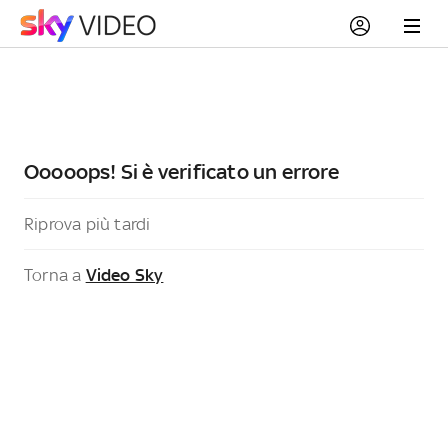
Ooooops! Si è verificato un errore
Riprova più tardi
Torna a
Video Sky