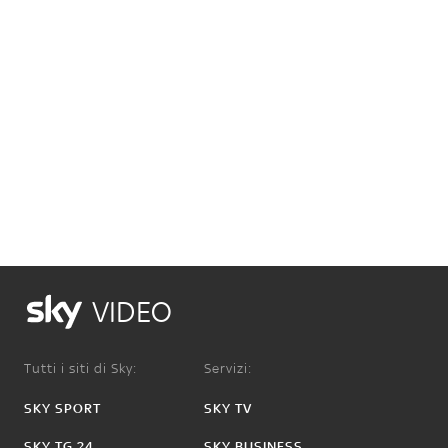
VIDEO
Tutti i siti di Sky:
Servizi:
SKY SPORT
SKY TV
SKY TG 24
SKY BUSINESS