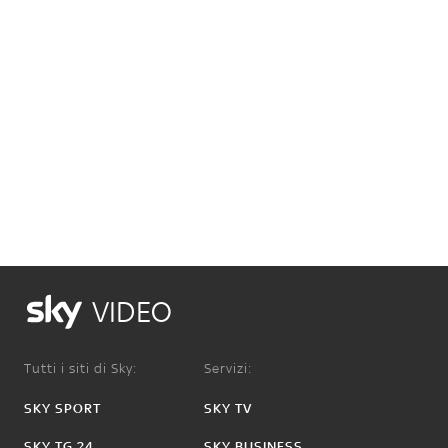
VIDEO
Tutti i siti di Sky:
Servizi:
SKY SPORT
SKY TV
SKY TG 24
SKY BUSINESS