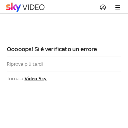
Ooooops! Si è verificato un errore
Riprova più tardi
Torna a
Video Sky