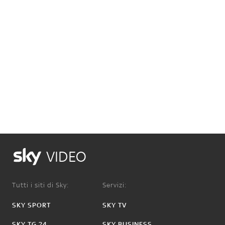
VIDEO
Tutti i siti di Sky:
Servizi:
SKY SPORT
SKY TV
SKY TG 24
SKY BUSINESS