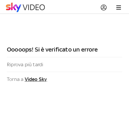
Ooooops! Si è verificato un errore
Riprova più tardi
Torna a
Video Sky