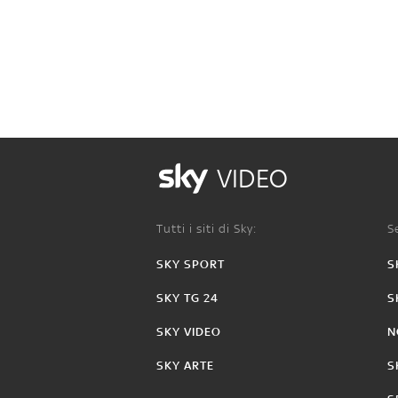
VIDEO
Tutti i siti di Sky:
Se
SKY SPORT
S
SKY TG 24
S
SKY VIDEO
N
SKY ARTE
S