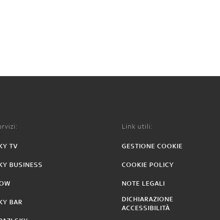
rvizi:
Link utili:
KY TV
GESTIONE COOKIE
KY BUSINESS
COOKIE POLICY
OW
NOTE LEGALI
DICHIARAZIONE
KY BAR
ACCESSIBILITÀ