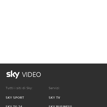
VIDEO
Tutti i siti di Sky:
Servizi:
SKY SPORT
SKY TV
SKY TG 24
SKY BUSINESS