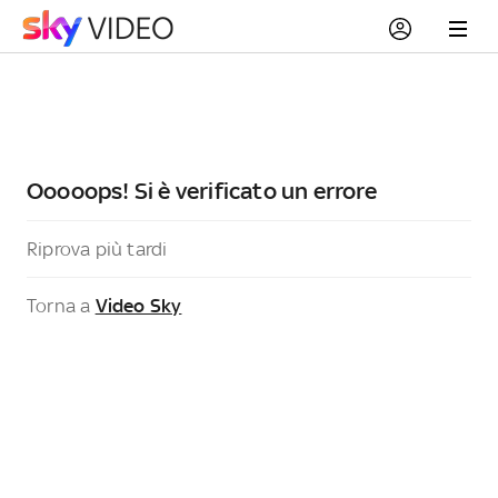
Ooooops! Si è verificato un errore
Riprova più tardi
Torna a
Video Sky