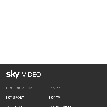
VIDEO
Tutti i siti di Sky:
Servizi:
SKY SPORT
SKY TV
SKY TG 24
SKY BUSINESS