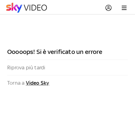
Ooooops! Si è verificato un errore
Riprova più tardi
Torna a
Video Sky