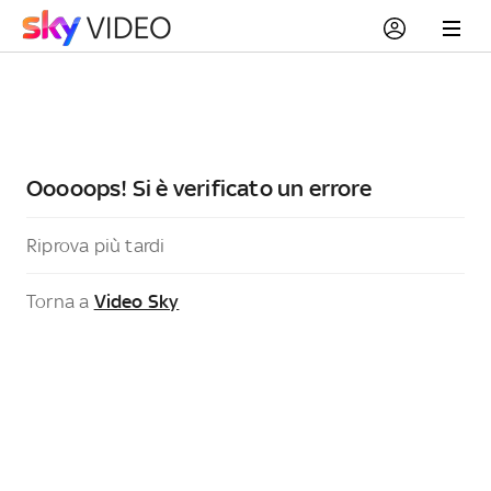
Ooooops! Si è verificato un errore
Riprova più tardi
Torna a
Video Sky