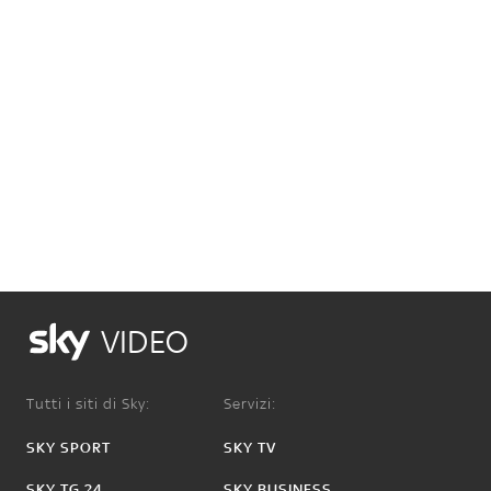
VIDEO
Tutti i siti di Sky:
Servizi:
SKY SPORT
SKY TV
SKY TG 24
SKY BUSINESS