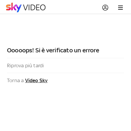
Ooooops! Si è verificato un errore
Riprova più tardi
Torna a
Video Sky