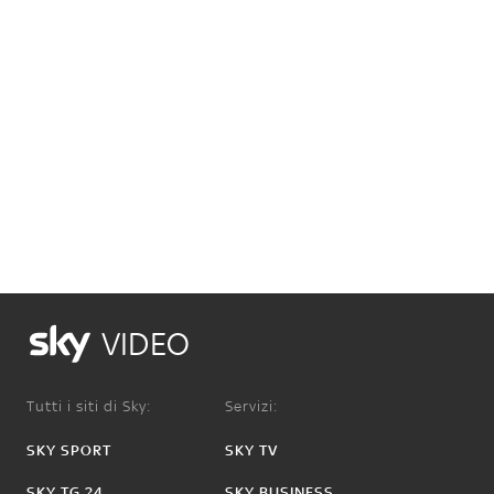
VIDEO
Tutti i siti di Sky:
Servizi:
SKY SPORT
SKY TV
SKY TG 24
SKY BUSINESS