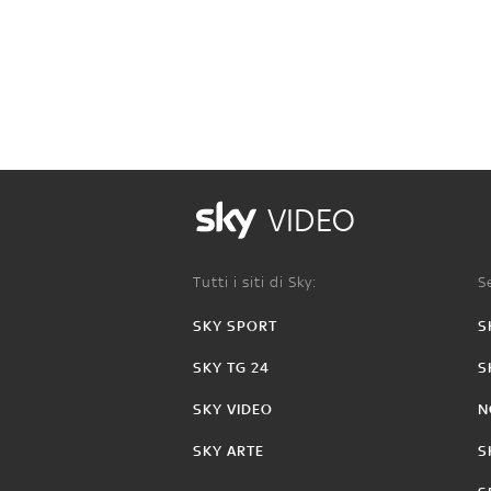
VIDEO
Tutti i siti di Sky:
Se
SKY SPORT
S
SKY TG 24
S
SKY VIDEO
N
SKY ARTE
S