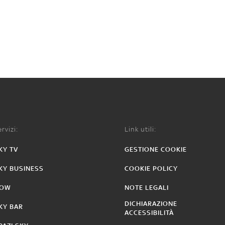
rvizi:
Link utili:
KY TV
GESTIONE COOKIE
KY BUSINESS
COOKIE POLICY
OW
NOTE LEGALI
DICHIARAZIONE
KY BAR
ACCESSIBILITÀ