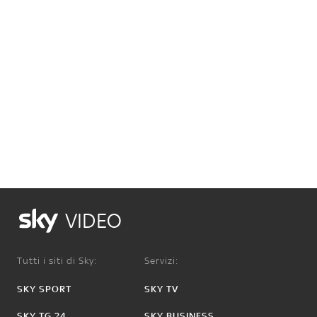
VIDEO
Tutti i siti di Sky:
Servizi:
SKY SPORT
SKY TV
SKY TG 24
SKY BUSINESS