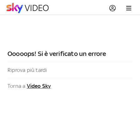
Ooooops! Si è verificato un errore
Riprova più tardi
Torna a
Video Sky