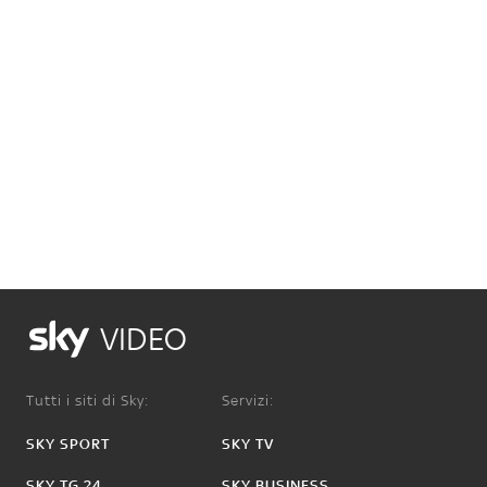
VIDEO
Tutti i siti di Sky:
Servizi:
SKY SPORT
SKY TV
SKY TG 24
SKY BUSINESS