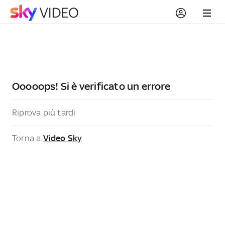
Ooooops! Si è verificato un errore
Riprova più tardi
Torna a
Video Sky