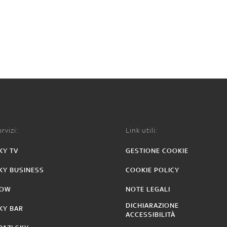
rvizi:
Link utili:
KY TV
GESTIONE COOKIE
KY BUSINESS
COOKIE POLICY
OW
NOTE LEGALI
DICHIARAZIONE
KY BAR
ACCESSIBILITÀ