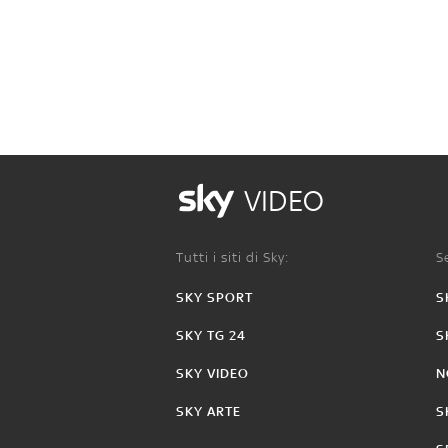
VIDEO
Tutti i siti di Sky:
Se
SKY SPORT
S
SKY TG 24
S
SKY VIDEO
N
SKY ARTE
S