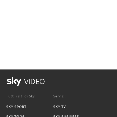
VIDEO
Tutti i siti di Sky:
Servizi:
SKY SPORT
SKY TV
SKY TG 24
SKY BUSINESS