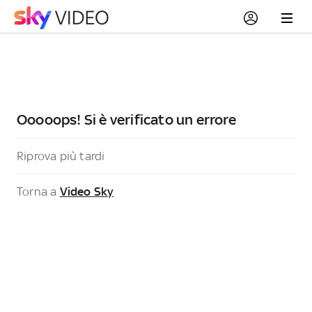
Ooooops! Si è verificato un errore
Riprova più tardi
Torna a
Video Sky