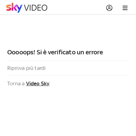
Ooooops! Si è verificato un errore
Riprova più tardi
Torna a
Video Sky