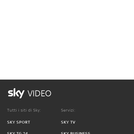
VIDEO
Tutti i siti di Sky:
Servizi:
SKY SPORT
SKY TV
SKY TG 24
SKY BUSINESS