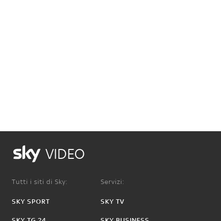
VIDEO
Tutti i siti di Sky:
Servizi:
SKY SPORT
SKY TV
SKY TG 24
SKY BUSINESS