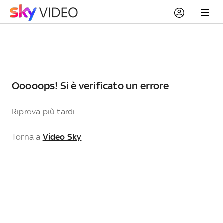
Ooooops! Si è verificato un errore
Riprova più tardi
Torna a
Video Sky