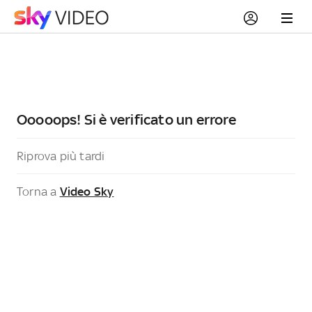
Ooooops! Si è verificato un errore
Riprova più tardi
Torna a
Video Sky