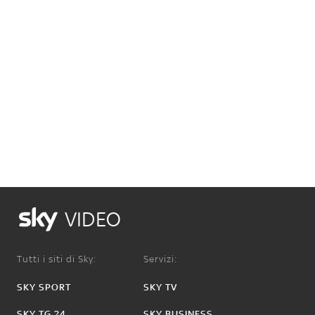
VIDEO
Tutti i siti di Sky:
Servizi:
SKY SPORT
SKY TV
SKY TG 24
SKY BUSINESS