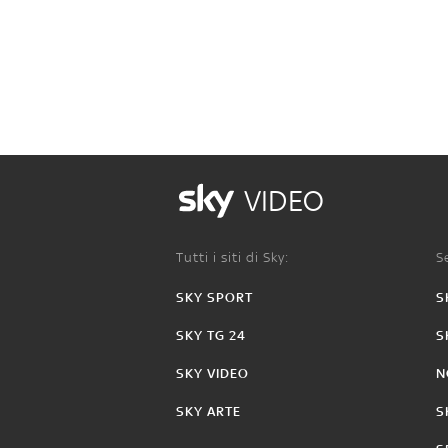
VIDEO
Tutti i siti di Sky:
Se
SKY SPORT
S
SKY TG 24
S
SKY VIDEO
N
SKY ARTE
S