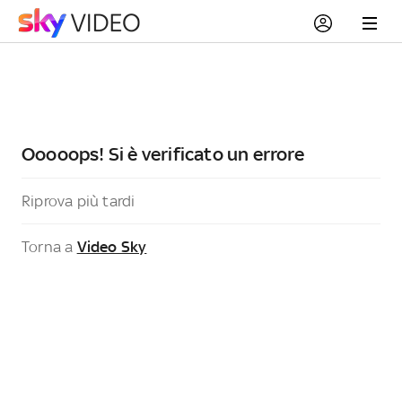
Ooooops! Si è verificato un errore
Riprova più tardi
Torna a
Video Sky