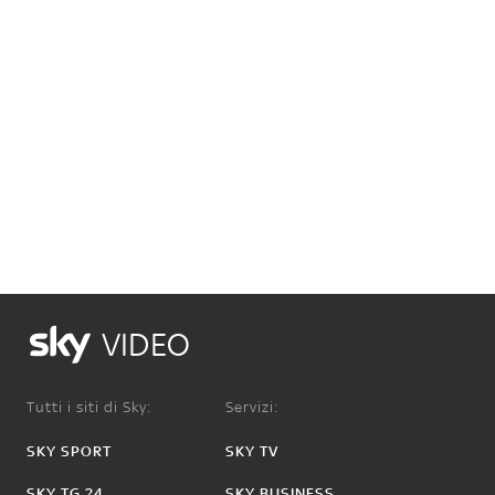
VIDEO
Tutti i siti di Sky:
Servizi:
SKY SPORT
SKY TV
SKY TG 24
SKY BUSINESS